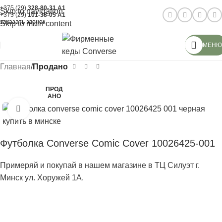
+375 (29)
328-80-31
A1
Skip to navigation
+375 (29)
101-38-05
A1
заказать звонок
Skip to main content
МЕНЮ
Главная
Продано
ПРОД
АНО
Нажмите, чтобы увеличить
Футболка Converse Comic Cover 10026425-001
Примеряй и покупай в нашем магазине в ТЦ Силуэт г.
Минск ул. Хоружей 1А.