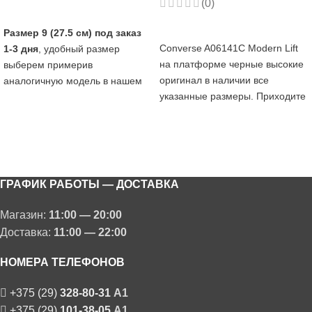
(0)
ПОДРОБНЕЕ
ПОДРОБНЕЕ
Размер 9 (27.5 см) под заказ
Converse A06141C Modern Lift
1-3 дня
, удобный размер
на платформе черные высокие
выберем примерив
оригинал в наличии все
аналогичную модель в нашем
указанные размеры. Приходите
магазине:) Оригинальные кеды
примерить, выбрать удобно и
Converse. Все указанные
купить в наш магазин ул.
размеры в наличии.
Хоружей 1А ТЦ Силуэт
Приобрести можно как онлайн,
цокольный этаж.
так и в нашем магазине в
цокольном этаже ТЦ СИЛУЭТ.
ГРАФИК РАБОТЫ — ДОСТАВКА
Магазин:
11:00 — 20:00
Доставка:
11:00 — 22:00
НОМЕРА ТЕЛЕФОНОВ
+375 (29)
328-80-31
A1
+375 (29)
101-38-05
A1