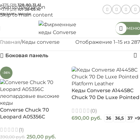
+375 (29)
328-80-31
A1
Skip to navigation
+375 (29)
101-38-05
A1
заказать звонок
Skip to main content
МЕНЮ
Главная
Кеды converse
Отображение 1–15 из 287
Боковая панель
-36%
Кеды Converse A14458C
Chuck 70 De Luxe Pointed
Platform Leather
Converse Chuck 70
(0)
Leopard A05356C
690,00
руб.
36
36,5
37
+9
ВЫБЕРИТЕ ПАРАМЕТРЫ
(1)
250,00
руб.
390,00
руб.