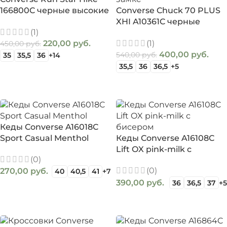
166800C черные высокие
Converse Chuck 70 PLUS
оригинальные кеды
XHI A10361C черные
(1)
высокие
220,00
руб.
(1)
450,00
руб.
400,00
руб.
540,00
руб.
35
35,5
36
+14
35,5
36
36,5
+5
ВЫБЕРИТЕ ПАРАМЕТРЫ
ВЫБЕРИТЕ ПАРАМЕТРЫ
Кеды Converse A16018C
Sport Casual Menthol
Кеды Converse A16108C
Lift OX pink-milk с
(0)
бисером
(0)
270,00
руб.
40
40,5
41
+7
390,00
руб.
36
36,5
37
+5
ВЫБЕРИТЕ ПАРАМЕТРЫ
ВЫБЕРИТЕ ПАРАМЕТРЫ