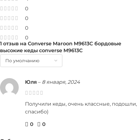
0
0
0
0
1 отзыв на
Converse Maroon М9613С бордовые
высокие кеды converse M9613С
Юля
–
8 января, 2024
Получили кеды, очень классные, подошли,
спасибо)
0
0