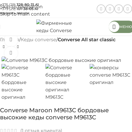
+375 (29)
328-80-31
A1
Skip to navigation
+375 (29)
101-38-05
A1
заказать звонок
Skip to main content
МЕНЮ
Главная
Кеды converse
Converse All star classic
Смотреть видео
Нажмите, чтобы увеличить
Converse Maroon М9613С бордовые
высокие кеды converse M9613С
(
1
отзыв клиента)