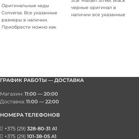
Star Malden Street Black
Оригинальные кеды
черные оригинал в
Converse. Все указанные
наличии все указанные
размеры в наличии.
размеры. Приходите
Приобрести можно как
примерить, выбрать удобно
онлайн, так и в нашем
в наш магазин ул. Хоружей
магазине в цокольном
1А ТЦ Силуэт цокольный
этаже ТЦ СИЛУЭТ.
этаж.
https://www.youtube.com/sho
https://www.youtube.com/sho
ГРАФИК РАБОТЫ — ДОСТАВКА
Магазин:
11:00 — 20:00
Доставка:
11:00 — 22:00
НОМЕРА ТЕЛЕФОНОВ
+375 (29)
328-80-31
A1
+375 (29)
101-38-05
A1