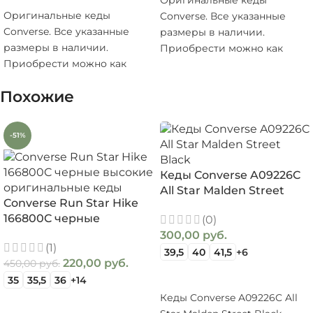
Оригинальные кеды
Оригинальные кеды
Converse. Все указанные
Converse. Все указанные
размеры в наличии.
размеры в наличии.
Приобрести можно как
Приобрести можно как
онлайн, так и в нашем
онлайн, так и в нашем
магазине в цокольном
Похожие
магазине в цокольном
этаже ТЦ СИЛУЭТ.
этаже ТЦ СИЛУЭТ.
https://www.youtube.com/wat
https://www.youtube.com/watch?
v=sLv6y-yj4ZE
-51%
v=bqYZjMN2YkU
https://www.youtube.com/sho
https://www.youtube.com/shorts/HwgwSmKl_dE
Кеды Converse A09226C
All Star Malden Street
Converse Run Star Hike
Black
166800C черные
(0)
высокие оригинальные
300,00
руб.
(1)
кеды
39,5
40
41,5
+6
220,00
руб.
450,00
руб.
ВЫБЕРИТЕ ПАРАМЕТРЫ
35
35,5
36
+14
Кеды Converse A09226C All
ВЫБЕРИТЕ ПАРАМЕТРЫ