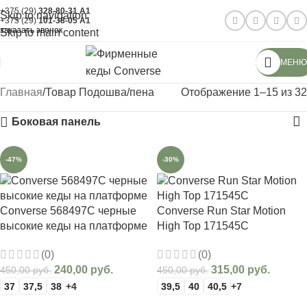
+375 (29)
328-80-31
A1
Skip to navigation
+375 (29)
101-38-05
A1
заказать звонок
Skip to main content
МЕНЮ
Главная
Товар Подошва
пена
Отображение 1–15 из 32
Боковая панель
-47%
-30%
Converse 568497C черные
Converse Run Star Motion
высокие кеды на платформе
High Top 171545C
(0)
(0)
240,00
руб.
315,00
руб.
450,00
руб.
450,00
руб.
37
37,5
38
+4
39,5
40
40,5
+7